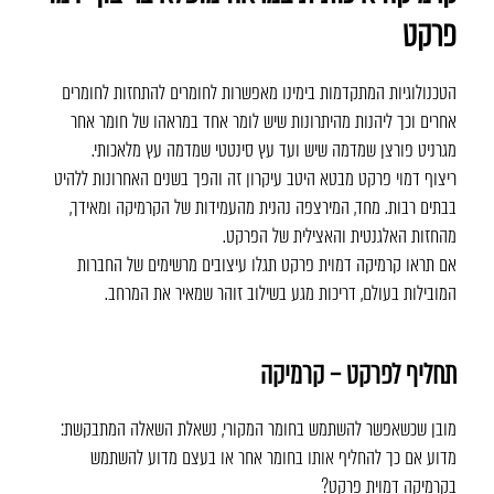
פרקט
הטכנולוגיות המתקדמות בימינו מאפשרות לחומרים להתחזות לחומרים
אחרים וכך ליהנות מהיתרונות שיש לומר אחד במראהו של חומר אחר
מגרניט פורצן שמדמה שיש ועד עץ סינטטי שמדמה עץ מלאכותי.
ריצוף דמוי פרקט מבטא היטב עיקרון זה והפך בשנים האחרונות ללהיט
בבתים רבות. מחד, המירצפה נהנית מהעמידות של הקרמיקה ומאידך,
מהחזות האלגנטית והאצילית של הפרקט.
אם תראו קרמיקה דמוית פרקט תגלו עיצובים מרשימים של החברות
המובילות בעולם, דריכות מגע בשילוב זוהר שמאיר את המרחב.
תחליף לפרקט – קרמיקה
מובן שכשאפשר להשתמש בחומר המקורי, נשאלת השאלה המתבקשת:
מדוע אם כך להחליף אותו בחומר אחר או בעצם מדוע להשתמש
בקרמיקה דמוית פרקט?