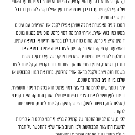
על אף שהחומר בטבעו הוא קרמיקה הרי שהוא שומר באדיקות על האופי
של העץ ולעיתים עד כדי כך שבמראית העין אפילו קשה להבחין בהבדל
בין שני החומרים.
הטכנולוגיה מאפשרת את זה שניתן אפילו לקבל את האריחים עם עיניים
ממש כמו בעץ אמיתי. אריחי קרמיקה דמוי פרקט מופיעים במגוון גוונים
דומים לריצוף פרקט מחום כהה ועד לבן במראה חדיש או במראה עתיק.
באמצעות קרמיקה דמוי פרקט ניתן ליצור רצפה אחידה במראה או
מחולקת לסטריפים בחיתוכים שמדמים אפקט של עץ טבעי. גמישות
המדרך נשמרת, היופי, החמימות אך היות ומדובר בקרמיקה, קל יותר ליצור
משטח חזק ויציב ולקבל מראה אחיד לחלוטין. בחרו את הגוון המבוקש או
שלבו בין גוונים באזורים שונים.
יתרון נוסף שיש לקרמיקה בריצוף דמוי פרקט הוא בקלות הניקוי והשמירה,
בניגוד לעץ שיש לו את הצרכים הייחודיים שלו ואופן תחזוקה מאוד קפדני
(מטלית לחה, רגישות למים), הרי שקרמיקה קל יותר לתחזק ופשוט יותר
לנקות.
לסיום, שימו לב שההתקנה של קרמיקה בריצוף דמוי פרקט היא קריטית
להשגת התוצאה המבוקשת ולכן, חשוב מאוד שלא להתפשר על חברה
בעלת מוניטין ועל התקנה איכותית ומקצועית.