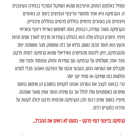
נתחיל באלמנט החוזק והיציבות שהוא השיקול המרכזי בבחירה העיצובית
זו. הקרמיקה היא אחד מחומרי הריצוף הנפוצים ביותר הן באזורים
חיצוניים והן באזורים פנימיים בחללים פרטיים ובחללים ציבוריים.
הקרמיקה מאוד עמידה, רבגונית, נוחה לשימוש כאריחי ריצוף וכאריחי
חיפוי. היתרון הבולט שלה הוא בהחלט בעמידות מרבית לאורך שנים והיות
והעץ הוא חומר טבעי, נושם, נפלא אך כזה שנשחק מהר ומשתנה יותר
מהקרמיקה, ניתן ליהנות מהפיתרון האידיאלי שהוא קרמיקה דמוית פרקט.
מצד אחד, משלמים על קרמיקה עם עמידות וחוזק עוצמתי ומצד שני,
מקבלים את המראה החם, הטבעי והנקי של הפרקט האהוב מבלי לספוג
חולשות כמו שחיקה או מחיר יקר יותר.
הרי בבואנו לעצב את המרחב אנחנו לוקחים בחשבון הן שימוש בחומר
שיתרום באסתטיות שלו לחלל אך גם שיהיה חומר אמין מאוד ושנהנה
מיופיו במשך שנים רבות ולכן הקרמיקה שדמוית פרקט יכולה לענות על
צרכינו במקרים רבים.
קרמיקה בריצוף דמוי פרקט – כמעט לא רואים את ההבדל…