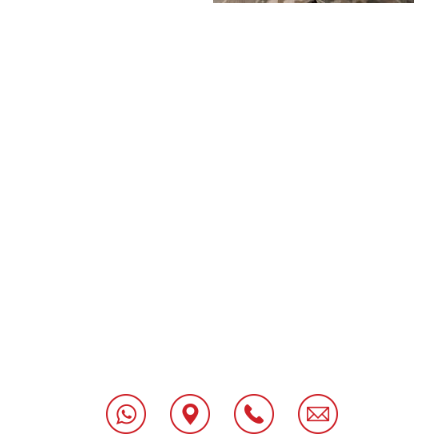
[class^="wpforms-
"
[class^="wpforms-
"