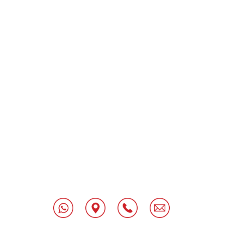
[class^="wpforms-
"
[class^="wpforms-
"