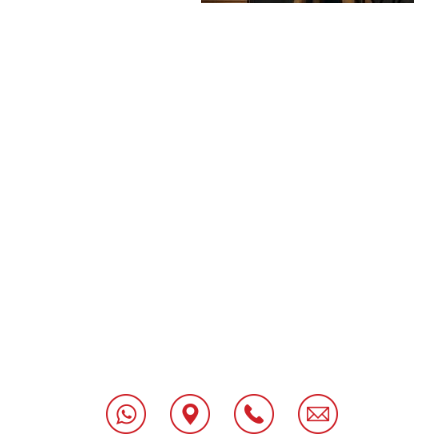
[class^="wpforms-
"
[class^="wpforms-
"