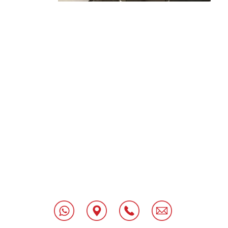
[class^="wpforms-
"
[class^="wpforms-
"