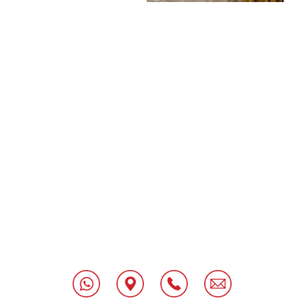
[class^="wpforms-
"
[class^="wpforms-
"