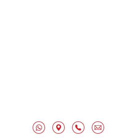
[class^="wpforms-
"
[class^="wpforms-
"