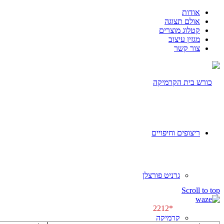
אודות
אולם תצוגה
קטלוג מוצרים
מגזין עיצוב
צור קשר
ריצופים וחיפויים
גרניט פורצלן
[class^="wpforms-
Scroll to top
"]
[class^="wpforms-
לפגישת ייעוץ \\
*2212
"]
קרמיקה