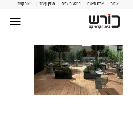
אודות
אולם תצוגה
קטלוג מוצרים
מגזין עיצוב
צור קשר
[class^="wpforms-