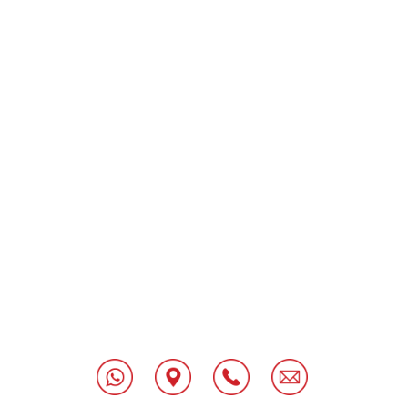
"
[class^="wpforms-
"