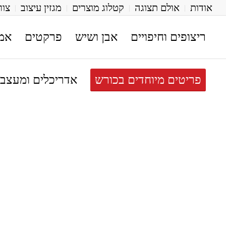
אודות
אולם תצוגה
קטלוג מוצרים
מגזין עיצוב
צור
ריצופים וחיפויים
אבן ושיש
פרקטים
אמ
פריטים מיוחדים בכורש
אדריכלים ומעצבי
[class^="wpforms-
"
[class^="wpforms-
"