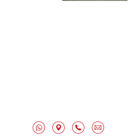
[class^="wpforms-
"
[class^="wpforms-
"