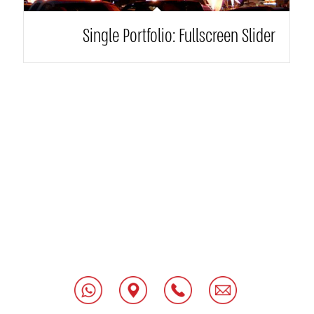
Single Portfolio: Fullscreen Slider
[class^="wpforms-
"
[class^="wpforms-
"