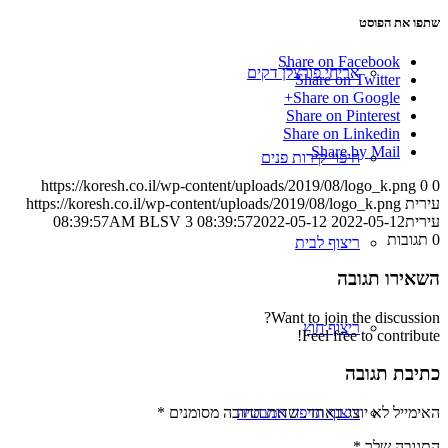
שתפו את הפוסט
Share on Facebook
אריחי פורצלן דקים
Share on Twitter
Share on Google+
Share on Pinterest
Share on Linkedin
Share by Mail
חיפוי קירות פנים
https://koresh.co.il/wp-content/uploads/2019/08/logo_k.png
0
0
עירית
https://koresh.co.il/wp-content/uploads/2019/08/logo_k.png
עירית
2022-05-12 08:39:57
2022-05-12 08:39:57
AM BLSV 3
0
תגובות
ריצוף לבית
השאירו תגובה
Want to join the discussion?
ריצוף חוץ
Feel free to contribute!
כתיבת תגובה
ריצוף וחיפוי אמבטיה
האימייל לא יוצג באתר.
שדות החובה מסומנים
*
התגובה שלך
*