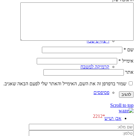
אריחים מצוירים
ריצוף פישבון
שם
*
אימייל
*
קרמיקה למטבח
אתר
שמור בדפדפן זה את השם, האימייל והאתר שלי לפעם הבאה שאגיב.
פסיפסים
[class^="wpforms-
Scroll to top
"]
[class^="wpforms-
לפגישת ייעוץ \\
*2212
אבן ושיש
"]