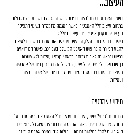
העיצוב…
בשנים האחרונות ניתן לראות בבירור כי ישנה מגמה חדשה ופורצת גבולות
בתחום עיצוב חלל האמבטיה, כאשר המגמה מתמקדת בשינוי התפיסה
העיצובית ורענון אפשרויות העיצוב בחלל זה.
השינויים והעדכונים הללו, הם אשר מובילים את מומחי כורש בית לעיצוב
להגיע הכי רחוק בחיפוש האמבט המושלם בעבורכם, כאשר הם דואגים
בראש ובראשונה לאיכות גבוהה, מראה יוקרתי ועמידות ללא פשרות!
כך שבבואכם לכורש בית לעיצוב, תוכלו ליהנות ממגוון רחב של אמבטיות
מעוצבות העומדות בסטנדרטים המחמירים ביותר של איכות, נראות
ועמידות.
חידוש אמבטיה
מתכוננים לשינוי? שיפוץ או רענון מראה חלל האמבט? בשעה טובה! על
מנת לעצב ולרענן את מראה האמבטיה בחידוש אמבטיה, כל שתצטרכו
הוא פשוט לקבל החלטות נכונות ושקולות לגבי בחירת אמבטיה נכונה