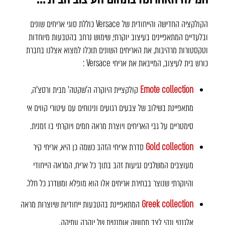
הקולקציה החדישה והייחודית של Versace כוללת סוגי אריחים שונים
ובלעדיים המתאפיינים בעיצוב יוקרתי, שימוש נרחב בהטבעות מיוחדות
וטקסטורות מרהיבות, את האריחים השונים תוכלו למצוא אצלנו בחברת
כורש בית לעיצוב, המייבאת את אריחי Versace :
Emote collection
קולקציית היוקרה ה'שקטה' מבית ורסצ'ה,
מתאפיינת בשילוב של צבעים רגועים ונינוחים עם עיטורי קווים אי
סימטריים על גבי האריחים ויוצרת מראה חמים ויוקרתי בו זמנית.
Gold collection
סדרת אריחי הזהב כשמה כן היא, אריחי קיר
מעוצבים המשלבים נגיעות זהב בתוך כל אריח, המראה הייחודי
והיוקרתי שנוצר בבחירת אריחים אלו הוא מופלא ומשדרג כל חלל.
Greek collection
המתאפיינת בהטבעות ייחודיות שיוצרות מראה
אלגנטי ונקי לצד תחושה אותנטית של יוקרה עתיקה.